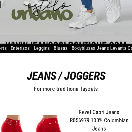
T
I
Q
U
ns - Blusas - Bodyblusas
Jeans Levanta Cola - Shorts - Enterizos
E
JEANS / JOGGERS
For more traditional layouts
Revel Capri Jeans
R056979 100% Colombian
Jeans